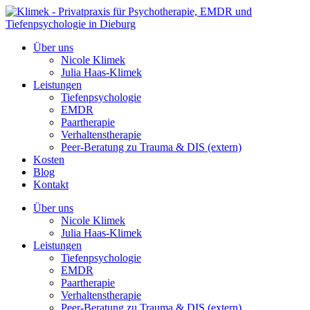
Inhalt
springen
Über uns
Nicole Klimek
Julia Haas-Klimek
Leistungen
Tiefenpsychologie
EMDR
Paartherapie
Verhaltenstherapie
Peer-Beratung zu Trauma & DIS (extern)
Kosten
Blog
Kontakt
Über uns
Nicole Klimek
Julia Haas-Klimek
Leistungen
Tiefenpsychologie
EMDR
Paartherapie
Verhaltenstherapie
Peer-Beratung zu Trauma & DIS (extern)